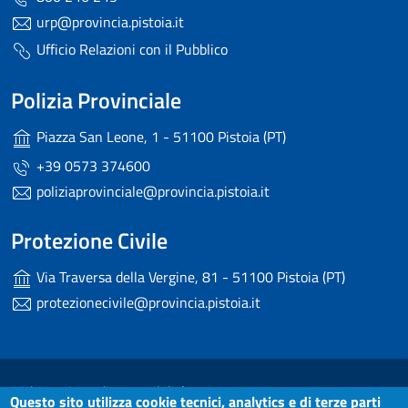
urp@provincia.pistoia.it
Ufficio Relazioni con il Pubblico
Polizia Provinciale
Piazza San Leone, 1 - 51100 Pistoia (PT)
+39 0573 374600
poliziaprovinciale@provincia.pistoia.it
Protezione Civile
Via Traversa della Vergine, 81 - 51100 Pistoia (PT)
protezionecivile@provincia.pistoia.it
Useful links section
Small prints
Dichiarazione di accessibilità
Questo sito utilizza cookie tecnici, analytics e di terze parti