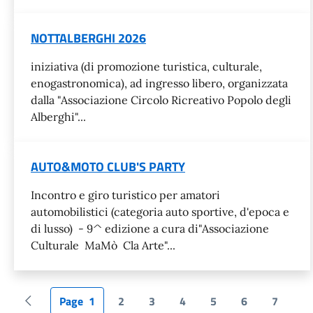
NOTTALBERGHI 2026
iniziativa (di promozione turistica, culturale,
enogastronomica), ad ingresso libero, organizzata
dalla "Associazione Circolo Ricreativo Popolo degli
Alberghi"...
AUTO&MOTO CLUB'S PARTY
Incontro e giro turistico per amatori
automobilistici (categoria auto sportive, d'epoca e
di lusso) - 9^ edizione a cura di"Associazione
Culturale MaMò Cla Arte"...
Page
1
2
3
4
5
6
7
Pagina precedente
Pagina attuale
Page
Page
Page
Page
Page
Page