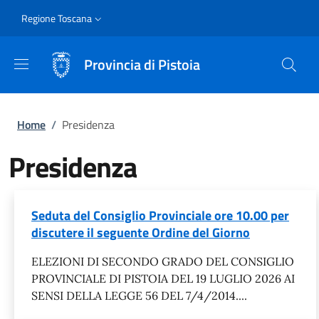
Salta al contenuto principale
Skip to footer content
Slim
Regione Toscana
Provincia di Pistoia
Briciole di pane
Home
/
Presidenza
Presidenza
Seduta del Consiglio Provinciale ore 10.00 per
discutere il seguente Ordine del Giorno
ELEZIONI DI SECONDO GRADO DEL CONSIGLIO
PROVINCIALE DI PISTOIA DEL 19 LUGLIO 2026 AI
SENSI DELLA LEGGE 56 DEL 7/4/2014....