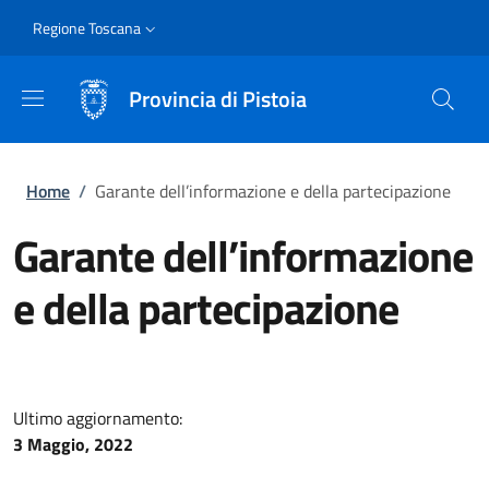
Salta al contenuto principale
Skip to footer content
Slim
Regione Toscana
Provincia di Pistoia
Briciole di pane
Home
/
Garante dell’informazione e della partecipazione
Garante dell’informazione
e della partecipazione
Ultimo aggiornamento:
3 Maggio, 2022