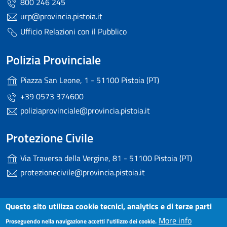
800 246 245
urp@provincia.pistoia.it
Ufficio Relazioni con il Pubblico
Polizia Provinciale
Piazza San Leone, 1 - 51100 Pistoia (PT)
+39 0573 374600
poliziaprovinciale@provincia.pistoia.it
Protezione Civile
Via Traversa della Vergine, 81 - 51100 Pistoia (PT)
protezionecivile@provincia.pistoia.it
Useful links section
Questo sito utilizza cookie tecnici, analytics e di terze parti
Small prints
More info
Dichiarazione di accessibilità
Proseguendo nella navigazione accetti l'utilizzo dei cookie.