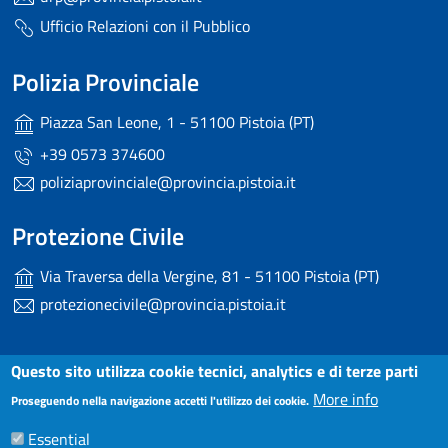
Ufficio Relazioni con il Pubblico
Polizia Provinciale
Piazza San Leone, 1 - 51100 Pistoia (PT)
+39 0573 374600
poliziaprovinciale@provincia.pistoia.it
Protezione Civile
Via Traversa della Vergine, 81 - 51100 Pistoia (PT)
protezionecivile@provincia.pistoia.it
Useful links section
Questo sito utilizza cookie tecnici, analytics e di terze parti
Small prints
More info
Dichiarazione di accessibilità
Proseguendo nella navigazione accetti l'utilizzo dei cookie.
Essential
Note Legali