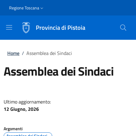
Salta al contenuto principale
Skip to footer content
Slim
Regione Toscana
Provincia di Pistoia
Briciole di pane
Home
/
Assemblea dei Sindaci
Assemblea dei Sindaci
Ultimo aggiornamento:
12 Giugno, 2026
Argomenti
Assemblea dei Sindaci