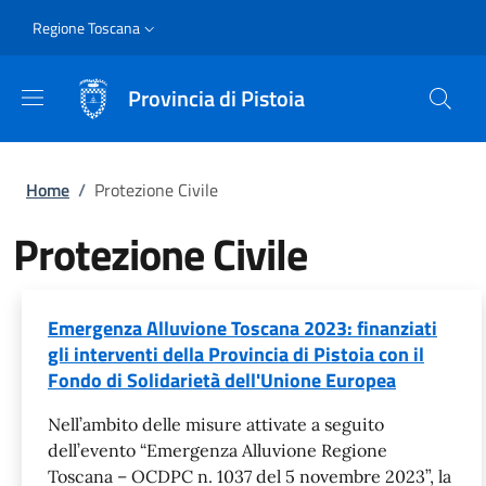
Salta al contenuto principale
Skip to footer content
Slim
Regione Toscana
Provincia di Pistoia
Briciole di pane
Home
/
Protezione Civile
Protezione Civile
Emergenza Alluvione Toscana 2023: finanziati
gli interventi della Provincia di Pistoia con il
Fondo di Solidarietà dell'Unione Europea
Nell’ambito delle misure attivate a seguito
dell’evento “Emergenza Alluvione Regione
Toscana – OCDPC n. 1037 del 5 novembre 2023”, la