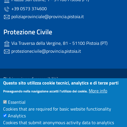
+39 0573 374600
poliziaprovinciale@provincia.pistoia.it
Protezione Civile
Via Traversa della Vergine, 81 - 51100 Pistoia (PT)
protezionecivile@provincia.pistoia.it
Useful links section
Small prints
Dichiarazione di accessibilità
Questo sito utilizza cookie tecnici, analytics e di terze parti
Note Legali
More info
Proseguendo nella navigazione accetti l'utilizzo dei cookie.
Privacy
Essential
Cookies that are required for basic website functionality
Contatti
Analytics
Cookies that submit anonymous activity data to analytics