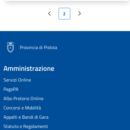
Pagina attuale
2
Pagina precedente
Pagina successiva
Provincia di Pistoia
Amministrazione
Servizi Online
PagoPA
Albo Pretorio Online
Concorsi e Mobilità
Appalti e Bandi di Gara
Statuto e Regolamenti