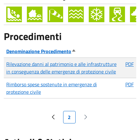
Procedimenti
Denominazione Procedimento
Ordina in modo discendente
Rilevazione danni al patrimonio e alle infrastrutture
PDF
in conseguenza delle emergenze di protezione civile
Rimborso spese sostenute in emergenze di
PDF
protezione civile
Pagina attuale
2
Pagina precedente
Pagina successiva