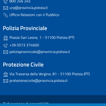
800 246 245
urp@provincia.pistoia.it
Ufficio Relazioni con il Pubblico
Polizia Provinciale
Piazza San Leone, 1 - 51100 Pistoia (PT)
+39 0573 374600
poliziaprovinciale@provincia.pistoia.it
Protezione Civile
Via Traversa della Vergine, 81 - 51100 Pistoia (PT)
protezionecivile@provincia.pistoia.it
Useful links section
Small prints
Dichiarazione di accessibilità