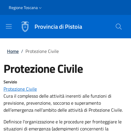
Salta al contenuto principale
Skip to footer content
Slim
Regione Toscana
Provincia di Pistoia
Briciole di pane
Home
/
Protezione Civile
Protezione Civile
Servizio
Protezione Civile
Cura il complesso delle attività inerenti alle funzioni di
previsione, prevenzione, soccorso e superamento
dell’emergenza nell'ambito delle attività di Protezione Civile.
Definisce l'organizzazione e le procedure per fronteggiare le
situazioni di emergenza (adempimenti concernenti la