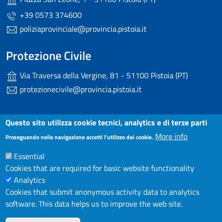
+39 0573 374600
poliziaprovinciale@provincia.pistoia.it
Protezione Civile
Via Traversa della Vergine, 81 - 51100 Pistoia (PT)
protezionecivile@provincia.pistoia.it
Useful links section
Questo sito utilizza cookie tecnici, analytics e di terze parti
Small prints
More info
Dichiarazione di accessibilità
Proseguendo nella navigazione accetti l'utilizzo dei cookie.
Essential
Note Legali
Cookies that are required for basic website functionality
Privacy
Analytics
Cookies that submit anonymous activity data to analytics
Contatti
software. This data helps us to improve the web site.
W