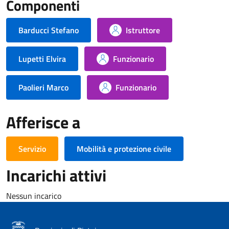
Componenti
Barducci Stefano
Istruttore
Lupetti Elvira
Funzionario
Paolieri Marco
Funzionario
Afferisce a
Servizio
Mobilità e protezione civile
Incarichi attivi
Nessun incarico