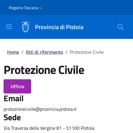
Salta al contenuto principale
Skip to footer content
Slim
Regione Toscana
Provincia di Pistoia
Briciole di pane
Home
/
Atti di riferimento
/
Protezione Civile
Protezione Civile
Ufficio
Email
protezionecivile@provincia.pistoia.it
Sede
Via Traversa della Vergine 81 - 51100 Pistoia