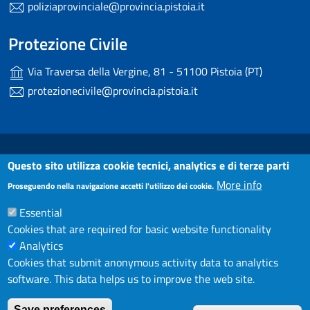
poliziaprovinciale@provincia.pistoia.it
Protezione Civile
Via Traversa della Vergine, 81 - 51100 Pistoia (PT)
protezionecivile@provincia.pistoia.it
Useful links section
Small prints
Dichiarazione di accessibilità
Questo sito utilizza cookie tecnici, analytics e di terze parti
More info
Note Legali
Proseguendo nella navigazione accetti l'utilizzo dei cookie.
Essential
Privacy
Cookies that are required for basic website functionality
Contatti
Analytics
Cookies that submit anonymous activity data to analytics
software. This data helps us to improve the web site.
Redazione
© 2025 Provincia di Pistoia
Save preferences