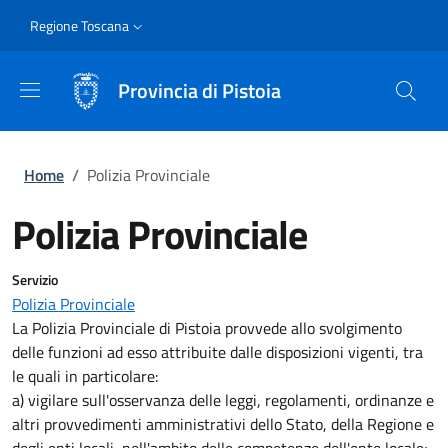
Salta al contenuto principale
Skip to footer content
Slim
Regione Toscana
Provincia di Pistoia
Briciole di pane
Home
/
Polizia Provinciale
Polizia Provinciale
Servizio
Polizia Provinciale
La Polizia Provinciale di Pistoia provvede allo svolgimento
delle funzioni ad esso attribuite dalle disposizioni vigenti, tra
le quali in particolare:
a) vigilare sull'osservanza delle leggi, regolamenti, ordinanze e
altri provvedimenti amministrativi dello Stato, della Regione e
degli enti locali, nell'ambito delle competenze dell'ente locale;