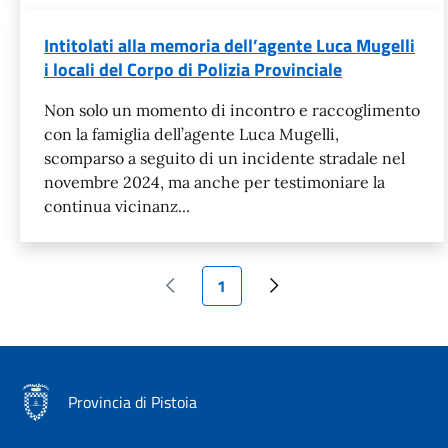
Intitolati alla memoria dell’agente Luca Mugelli
i locali del Corpo di Polizia Provinciale
Non solo un momento di incontro e raccoglimento
con la famiglia dell’agente Luca Mugelli,
scomparso a seguito di un incidente stradale nel
novembre 2024, ma anche per testimoniare la
continua vicinanz...
Pagina attuale
1
Pagina precedente
Pagina successiva
Provincia di Pistoia