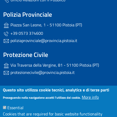
Polizia Provinciale
Piazza San Leone, 1 - 51100 Pistoia (PT)
+39 0573 374600
poliziaprovinciale@provincia.pistoia.it
Protezione Civile
Via Traversa della Vergine, 81 - 51100 Pistoia (PT)
protezionecivile@provincia.pistoia.it
Useful links section
Questo sito utilizza cookie tecnici, analytics e di terze parti
Small prints
More info
Dichiarazione di accessibilità
Proseguendo nella navigazione accetti l'utilizzo dei cookie.
Essential
Note Legali
Cookies that are required for basic website functionality