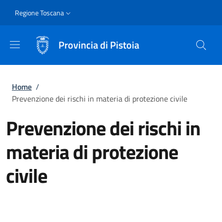
Salta al contenuto principale
Skip to footer content
Slim
Regione Toscana
Provincia di Pistoia
Briciole di pane
Home
/
Prevenzione dei rischi in materia di protezione civile
Prevenzione dei rischi in
materia di protezione
civile