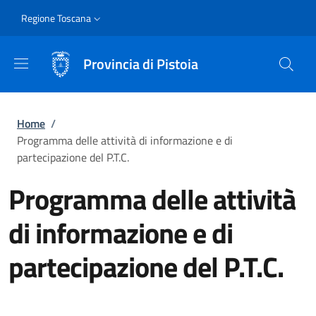
Salta al contenuto principale
Skip to footer content
Slim
Regione Toscana
Provincia di Pistoia
Briciole di pane
Home
/
Programma delle attività di informazione e di
partecipazione del P.T.C.
Programma delle attività
di informazione e di
partecipazione del P.T.C.