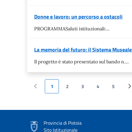
Donne e lavoro: un percorso a ostacoli
PROGRAMMASaluti istituzionali:...
La memoria del futuro: il Sistema Museale 
Il progetto è stato presentato sul bando n....
1
2
3
4
5
Pagina precedente
Pagina attuale
Page
Page
Page
Page
P
Provincia di Pistoia
Sito Istituzionale