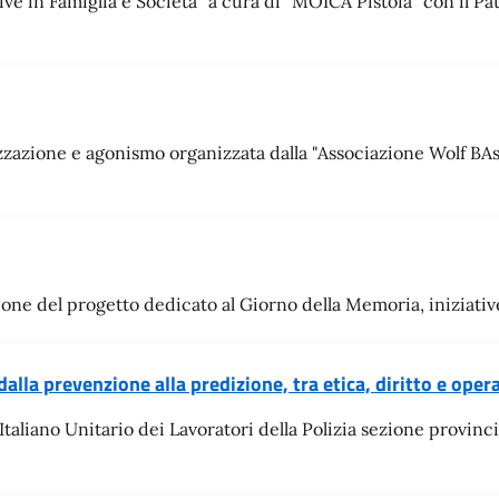
in Famiglia e Società" a cura di “MOICA Pistoia" con il Patr
izzazione e agonismo organizzata dalla "Associazione Wolf BAske
ne del progetto dedicato al Giorno della Memoria, iniziative 
a prevenzione alla predizione, tra etica, diritto e opera
liano Unitario dei Lavoratori della Polizia sezione provincial