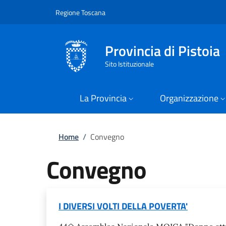
Slim
Salta al contenuto principale
Skip to footer content
Regione Toscana
Provincia di Pistoia
Sito Istituzionale
La Provincia
Organizzazione
Briciole di pane
Home
/
Convegno
Convegno
I DIVERSI VOLTI DELLA POVERTA'