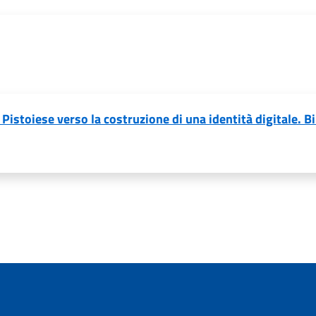
Pistoiese verso la costruzione di una identità digitale. B
agina successiva