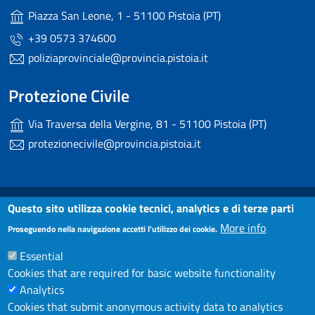
Piazza San Leone, 1 - 51100 Pistoia (PT)
+39 0573 374600
poliziaprovinciale@provincia.pistoia.it
Protezione Civile
Via Traversa della Vergine, 81 - 51100 Pistoia (PT)
protezionecivile@provincia.pistoia.it
Useful links section
Small prints
Questo sito utilizza cookie tecnici, analytics e di terze parti
Dichiarazione di accessibilità
More info
Proseguendo nella navigazione accetti l'utilizzo dei cookie.
Note Legali
Essential
Privacy
Cookies that are required for basic website functionality
Analytics
Contatti
Cookies that submit anonymous activity data to analytics