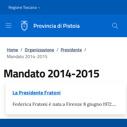
Salta al contenuto principale
Skip to footer content
Slim
Regione Toscana
Provincia di Pistoia
Briciole di pane
Home
/
Organizzazione
/
Presidente
/
Mandato 2014-2015
Mandato 2014-2015
La Presidente Fratoni
Federica Fratoni è nata a Firenze 8 giugno 1972....