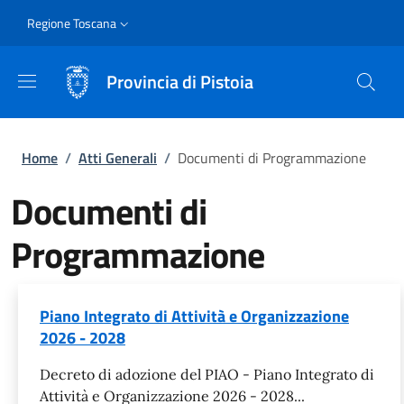
Salta al contenuto principale
Skip to footer content
Slim
Regione Toscana
Provincia di Pistoia
Briciole di pane
Home
/
Atti Generali
/
Documenti di Programmazione
Documenti di
Programmazione
Piano Integrato di Attività e Organizzazione
2026 - 2028
Decreto di adozione del PIAO - Piano Integrato di
Attività e Organizzazione 2026 - 2028...