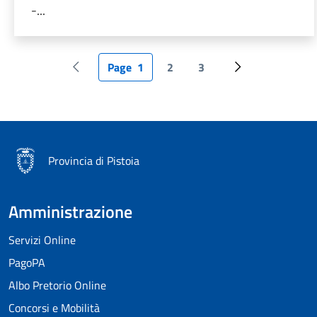
-...
Page
1
2
3
Pagina precedente
Pagina attuale
Page
Page
Pagina successi
Provincia di Pistoia
Amministrazione
Servizi Online
PagoPA
Albo Pretorio Online
Concorsi e Mobilità