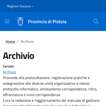
Salta al contenuto principale
Skip to footer content
Slim
Regione Toscana
Provincia di Pistoia
Briciole di pane
Home
/
Archivio
Archivio
Servizio
Archivio
Provvede alla protocollazione, registrazione pratiche e
assegnazione alle diverse unità organizzative a mezzo
protocollo informatico, smistamento corrispondenza, ritiro,
affrancatura e invio corrispondenza.
Cura la redazione e l'aggiornamento del manuale di gestione
del protocollo informatico dei documenti e dell'archivio.