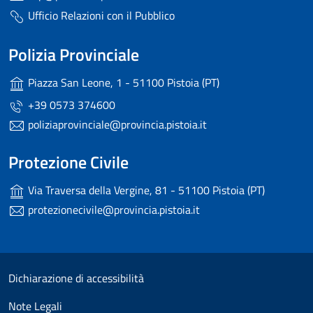
Ufficio Relazioni con il Pubblico
Polizia Provinciale
Piazza San Leone, 1 - 51100 Pistoia (PT)
+39 0573 374600
poliziaprovinciale@provincia.pistoia.it
Protezione Civile
Via Traversa della Vergine, 81 - 51100 Pistoia (PT)
protezionecivile@provincia.pistoia.it
Useful links section
Small prints
Dichiarazione di accessibilità
Note Legali