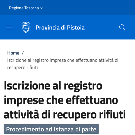
Salta al contenuto principale
Skip to footer content
Slim
Regione Toscana
Provincia di Pistoia
Briciole di pane
Home
/
Iscrizione al registro imprese che effettuano attività di
recupero rifiuti
Iscrizione al registro
imprese che effettuano
attività di recupero rifiuti
Procedimento ad Istanza di parte