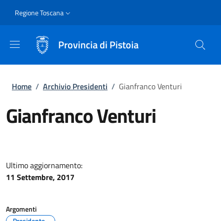
Salta al contenuto principale
Skip to footer content
Slim
Regione Toscana
Provincia di Pistoia
Briciole di pane
Home
/
Archivio Presidenti
/
Gianfranco Venturi
Gianfranco Venturi
Ultimo aggiornamento:
11 Settembre, 2017
Argomenti
Presidente