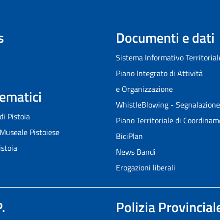
s
Documenti e dati
Sistema Informativo Territorial
Piano Integrato di Attività
e Organizzazione
Tematici
WhistleBlowing - Segnalazione i
 di Pistoia
Piano Territoriale di Coordina
Museale Pistoiese
BiciPlan
istoia
News Bandi
Erogazioni liberali
.
Polizia Provincial