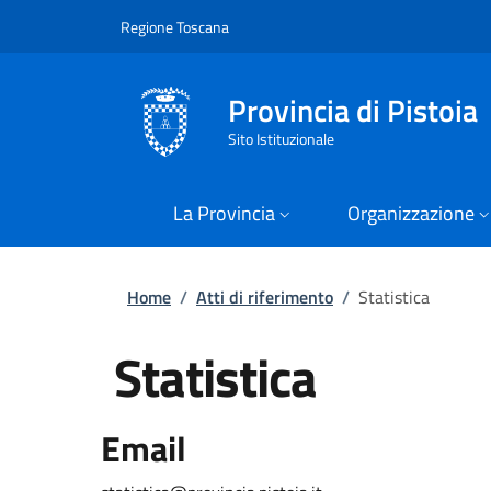
Slim
Salta al contenuto principale
Skip to footer content
Regione Toscana
Provincia di Pistoia
Sito Istituzionale
La Provincia
Organizzazione
Briciole di pane
Home
/
Atti di riferimento
/
Statistica
Statistica
Email