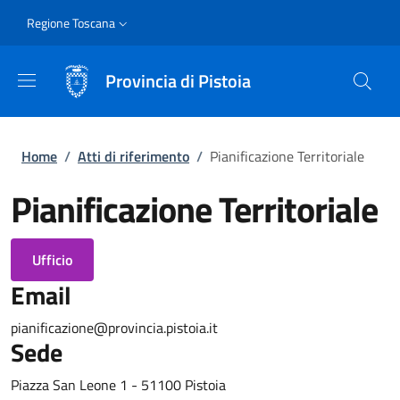
Salta al contenuto principale
Skip to footer content
Slim
Regione Toscana
Provincia di Pistoia
Briciole di pane
Home
/
Atti di riferimento
/
Pianificazione Territoriale
Pianificazione Territoriale
Ufficio
Email
pianificazione@provincia.pistoia.it
Sede
Piazza San Leone 1 - 51100 Pistoia