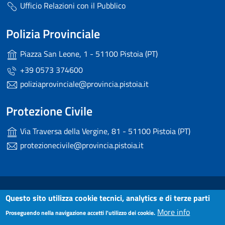
Ufficio Relazioni con il Pubblico
Polizia Provinciale
Piazza San Leone, 1 - 51100 Pistoia (PT)
+39 0573 374600
poliziaprovinciale@provincia.pistoia.it
Protezione Civile
Via Traversa della Vergine, 81 - 51100 Pistoia (PT)
protezionecivile@provincia.pistoia.it
Useful links section
Small prints
Dichiarazione di accessibilità
Questo sito utilizza cookie tecnici, analytics e di terze parti
More info
Proseguendo nella navigazione accetti l'utilizzo dei cookie.
Note Legali