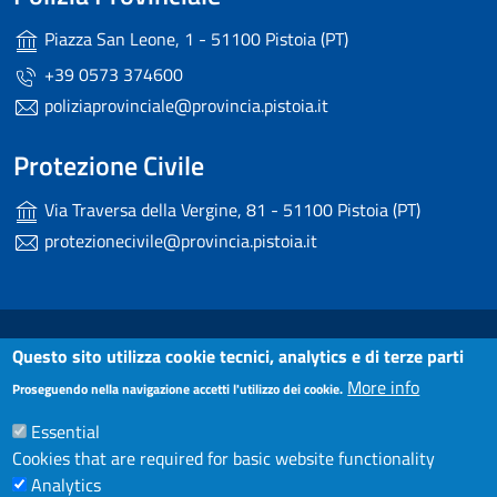
Piazza San Leone, 1 - 51100 Pistoia (PT)
+39 0573 374600
poliziaprovinciale@provincia.pistoia.it
Protezione Civile
Via Traversa della Vergine, 81 - 51100 Pistoia (PT)
protezionecivile@provincia.pistoia.it
Useful links section
Small prints
Dichiarazione di accessibilità
Questo sito utilizza cookie tecnici, analytics e di terze parti
More info
Proseguendo nella navigazione accetti l'utilizzo dei cookie.
Note Legali
Essential
Privacy
Cookies that are required for basic website functionality
Contatti
Analytics