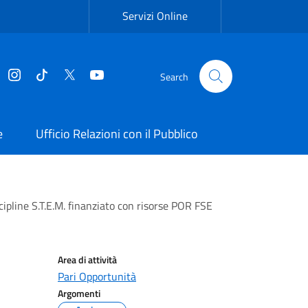
Servizi Online
Facebook
Instagram
Tiktok
Twitter
YouTube
Search
e
Ufficio Relazioni con il Pubblico
scipline S.T.E.M. finanziato con risorse POR FSE
Area di attività
Pari Opportunità
Argomenti