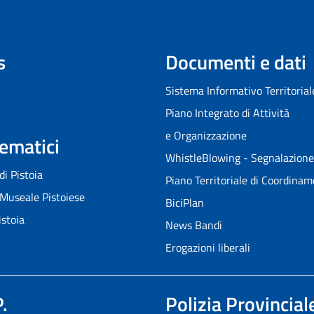
s
Documenti e dati
Sistema Informativo Territorial
Piano Integrato di Attività
e Organizzazione
Tematici
WhistleBlowing - Segnalazione i
 di Pistoia
Piano Territoriale di Coordina
Museale Pistoiese
BiciPlan
istoia
News Bandi
Erogazioni liberali
.
Polizia Provincial