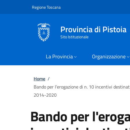
Slim
Salta al contenuto principale
Skip to footer content
Regione Toscana
Provincia di Pistoia
Sito Istituzionale
La Provincia
Organizzazione
Briciole di pane
Home
/
Bando per l'erogazione di n. 10 incentivi destinat
2014-2020
Bando per l'eroga