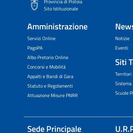
Provincia di Pistoia
Sito Istituzionale
Amministrazione
New
Servizi Online
Notizie
PagoPA
Eventi
Albo Pretorio Online
Siti 
Concorsi e Mobilità
Territori
Appalti e Bandi di Gara
Sistema 
Statuto e Regolamenti
Scuole P
Attuazione Misure PNRR
Sede Principale
U.R.P