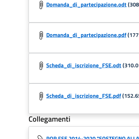
Domanda_di_partecipazione.odt
(308
Domanda_di_partecipazione.pdf
(177
Scheda_di_iscrizione_FSE.odt
(310.0
Scheda_di_iscrizione_FSE.pdf
(152.6
Collegamenti
POR FSE 2014-2020 "SOSTEGNO ALLA 