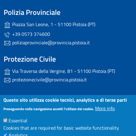
Polizia Provinciale
Piazza San Leone, 1 - 51100 Pistoia (PT)
+39 0573 374600
poliziaprovinciale@provincia.pistoia.it
Protezione Civile
Via Traversa della Vergine, 81 - 51100 Pistoia (PT)
protezionecivile@provincia.pistoia.it
Useful links section
Questo sito utilizza cookie tecnici, analytics e di terze parti
Small prints
More info
Dichiarazione di accessibilità
Proseguendo nella navigazione accetti l'utilizzo dei cookie.
Essential
Note Legali
Cookies that are required for basic website functionality
Privacy
Analytics