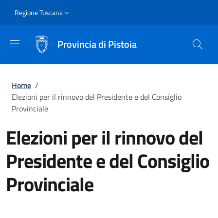
Salta al contenuto principale
Skip to footer content
Slim
Regione Toscana
Provincia di Pistoia
Briciole di pane
Home
/
Elezioni per il rinnovo del Presidente e del Consiglio
Provinciale
Elezioni per il rinnovo del
Presidente e del Consiglio
Provinciale