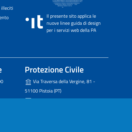
lleciti
Il presente sito applica le
mento
nuove linee guida di design
per i servizi web della PA
e
Protezione Civile
00
Via Traversa della Vergine, 81 -
51100 Pistoia (PT)
protezionecivile@provincia.pistoia.it
pistoia.it