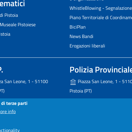
Tematici
WhistleBlowing - Segnalazione i
 di Pistoia
Piano Territoriale di Coordina
Museale Pistoiese
BiciPlan
istoia
News Bandi
Erogazioni liberali
.
Polizia Provincial
za San Leone, 1 - 51100
Piazza San Leone, 1 - 511
PT)
Pistoia (PT)
246 245
+39 0573 374600
 di terze parti
provincia.pistoia.it
ore info
poliziaprovinciale@provincia.
io Relazioni con il Pubblico
nctionality