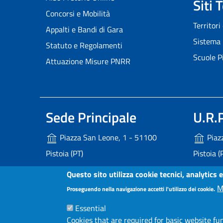
Siti 
Concorsi e Mobilità
Territori
Appalti e Bandi di Gara
Sistema 
Statuto e Regolamenti
Scuole P
Attuazione Misure PNRR
Sede Principale
U.R.P
Piazza San Leone, 1 - 51100
Piaz
Pistoia (PT)
Pistoia (
+39 0573 3741 - 800 246 245
800 
Questo sito utilizza cookie tecnici, analytics e
P.IVA - C.F. 00236340477
urp@
M
Proseguendo nella navigazione accetti l'utilizzo dei cookie.
Uffic
Essential
provincia.pistoia@postacert.toscana.it
Cookies that are required for basic website fu