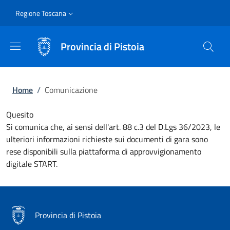
Salta al contenuto principale
Skip to footer content
Slim
Regione Toscana
Provincia di Pistoia
Briciole di pane
Home
/
Comunicazione
Quesito
Si comunica che, ai sensi dell'art. 88 c.3 del D.Lgs 36/2023, le
ulteriori informazioni richieste sui documenti di gara sono
rese disponibili sulla piattaforma di approvvigionamento
digitale START.
Provincia di Pistoia