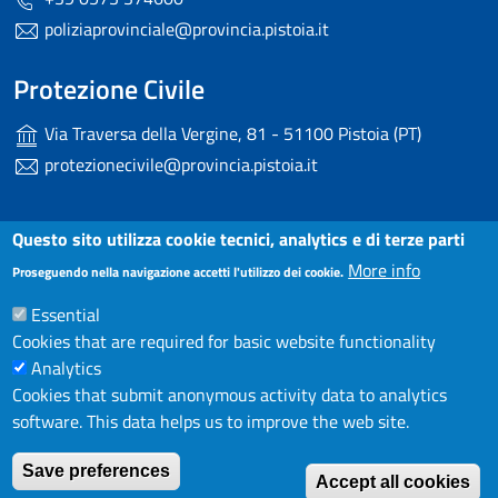
poliziaprovinciale@provincia.pistoia.it
Protezione Civile
Via Traversa della Vergine, 81 - 51100 Pistoia (PT)
protezionecivile@provincia.pistoia.it
Useful links section
Questo sito utilizza cookie tecnici, analytics e di terze parti
Small prints
More info
Dichiarazione di accessibilità
Proseguendo nella navigazione accetti l'utilizzo dei cookie.
Essential
Note Legali
Cookies that are required for basic website functionality
Privacy
Analytics
Cookies that submit anonymous activity data to analytics
Contatti
software. This data helps us to improve the web site.
W
Save preferences
Accept all cookies
Redazione
© 2025 Provincia di Pistoia