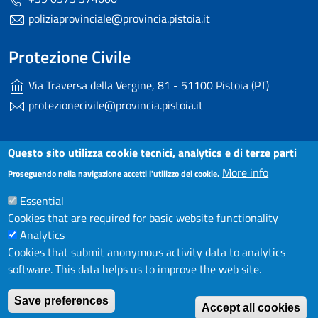
poliziaprovinciale@provincia.pistoia.it
Protezione Civile
Via Traversa della Vergine, 81 - 51100 Pistoia (PT)
protezionecivile@provincia.pistoia.it
Useful links section
Questo sito utilizza cookie tecnici, analytics e di terze parti
Small prints
More info
Dichiarazione di accessibilità
Proseguendo nella navigazione accetti l'utilizzo dei cookie.
Essential
Note Legali
Cookies that are required for basic website functionality
Privacy
Analytics
Cookies that submit anonymous activity data to analytics
Contatti
software. This data helps us to improve the web site.
W
Save preferences
Accept all cookies
Redazione
© 2025 Provincia di Pistoia