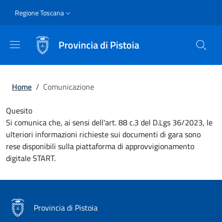
Salta al contenuto principale
Skip to footer content
Slim
Regione Toscana
Provincia di Pistoia
Briciole di pane
Home
/
Comunicazione
Quesito
Si comunica che, ai sensi dell'art. 88 c.3 del D.Lgs 36/2023, le
ulteriori informazioni richieste sui documenti di gara sono
rese disponibili sulla piattaforma di approvvigionamento
digitale START.
Provincia di Pistoia