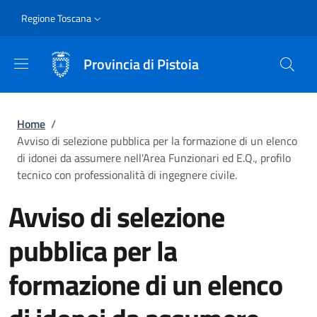
Salta al contenuto principale
Skip to footer content
Slim
Regione Toscana
Provincia di Pistoia
Briciole di pane
Home
/
Avviso di selezione pubblica per la formazione di un elenco
di idonei da assumere nell'Area Funzionari ed E.Q., profilo
tecnico con professionalità di ingegnere civile.
Avviso di selezione
pubblica per la
formazione di un elenco