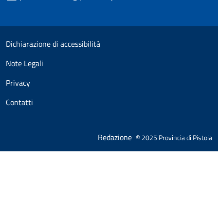
Useful links section
Small prints
Dichiarazione di accessibilità
Note Legali
Privacy
Contatti
Redazione
© 2025 Provincia di Pistoia