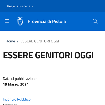
Salta al contenuto principale
Skip to footer content
Slim
Regione Toscana
Provincia di Pistoia
Briciole di pane
Home
/
ESSERE GENITORI OGGI
ESSERE GENITORI OGGI
Data di pubblicazione:
19 Marzo, 2024
Incontro Pubblico
Argomenti