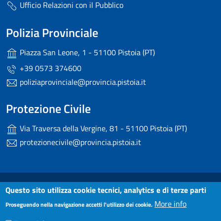
Ufficio Relazioni con il Pubblico
Polizia Provinciale
Piazza San Leone, 1 - 51100 Pistoia (PT)
+39 0573 374600
poliziaprovinciale@provincia.pistoia.it
Protezione Civile
Via Traversa della Vergine, 81 - 51100 Pistoia (PT)
protezionecivile@provincia.pistoia.it
Useful links section
Small prints
Questo sito utilizza cookie tecnici, analytics e di terze parti
Dichiarazione di accessibilità
More info
Proseguendo nella navigazione accetti l'utilizzo dei cookie.
Note Legali