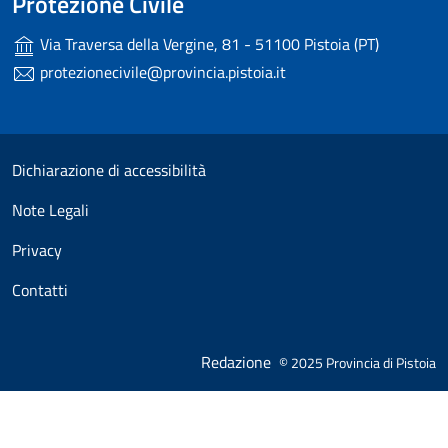
Protezione Civile
Via Traversa della Vergine, 81 - 51100 Pistoia (PT)
protezionecivile@provincia.pistoia.it
Useful links section
Small prints
Dichiarazione di accessibilità
Note Legali
Privacy
Contatti
Redazione
© 2025 Provincia di Pistoia