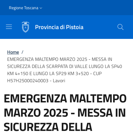
Salta al contenuto principale
Skip to footer content
Slim
Regione Toscana
Provincia di Pistoia
Briciole di pane
Home
/
EMERGENZA MALTEMPO MARZO 2025 - MESSA IN
SICUREZZA DELLA SCARPATA DI VALLE LUNGO LA SP40
KM 4+150 E LUNGO LA SP29 KM 3+520 - CUP
H57H25000240003 - Lavori
EMERGENZA MALTEMPO
MARZO 2025 - MESSA IN
SICUREZZA DELLA