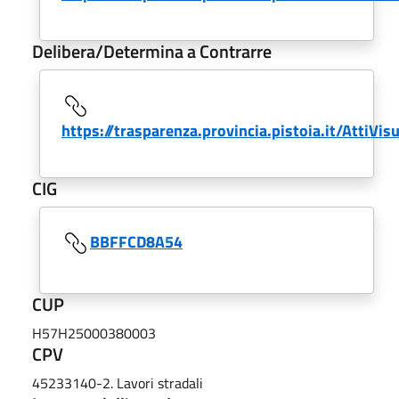
Delibera/Determina a Contrarre
https://trasparenza.provincia.pistoia.it/AttiVi
CIG
BBFFCD8A54
CUP
H57H25000380003
CPV
45233140-2. Lavori stradali