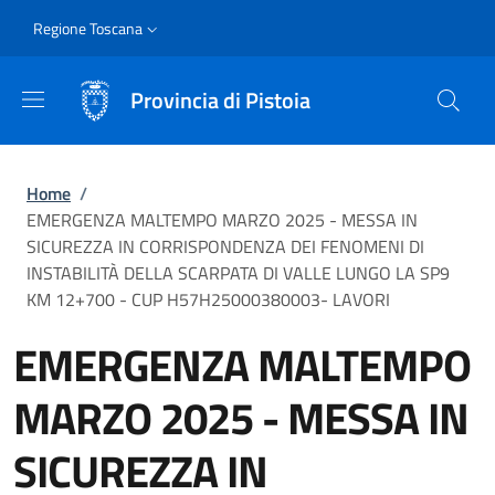
Salta al contenuto principale
Skip to footer content
Slim
Regione Toscana
Provincia di Pistoia
Briciole di pane
Home
/
EMERGENZA MALTEMPO MARZO 2025 - MESSA IN
SICUREZZA IN CORRISPONDENZA DEI FENOMENI DI
INSTABILITÀ DELLA SCARPATA DI VALLE LUNGO LA SP9
KM 12+700 - CUP H57H25000380003- LAVORI
EMERGENZA MALTEMPO
MARZO 2025 - MESSA IN
SICUREZZA IN