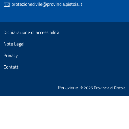
protezionecivile@provincia.pistoia.it
Useful links section
Small prints
Dichiarazione di accessibilità
Note Legali
Privacy
Contatti
Redazione
© 2025 Provincia di Pistoia