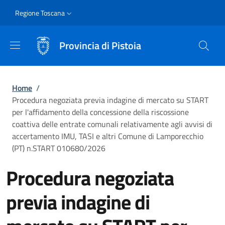
Salta al contenuto principale
Skip to footer content
Slim
Regione Toscana
Provincia di Pistoia
Briciole di pane
Home
/
Procedura negoziata previa indagine di mercato su START
per l'affidamento della concessione della riscossione
coattiva delle entrate comunali relativamente agli avvisi di
accertamento IMU, TASI e altri Comune di Lamporecchio
(PT) n.START 010680/2026
Procedura negoziata
previa indagine di