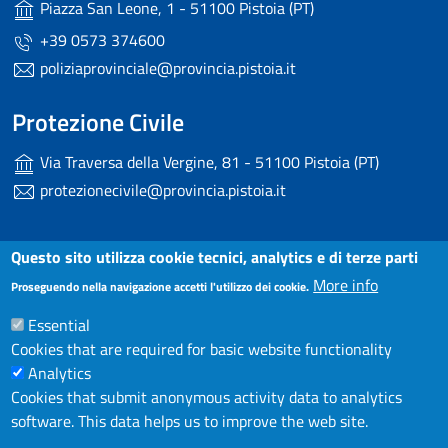
Piazza San Leone, 1 - 51100 Pistoia (PT)
+39 0573 374600
poliziaprovinciale@provincia.pistoia.it
Protezione Civile
Via Traversa della Vergine, 81 - 51100 Pistoia (PT)
protezionecivile@provincia.pistoia.it
Useful links section
Questo sito utilizza cookie tecnici, analytics e di terze parti
Small prints
More info
Dichiarazione di accessibilità
Proseguendo nella navigazione accetti l'utilizzo dei cookie.
Essential
Note Legali
Cookies that are required for basic website functionality
Privacy
Analytics
Cookies that submit anonymous activity data to analytics
Contatti
software. This data helps us to improve the web site.