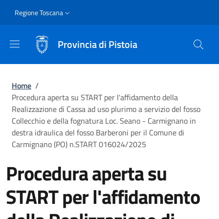
Salta al contenuto principale
Skip to footer content
Slim
Regione Toscana
Provincia di Pistoia
Briciole di pane
Home
/
Procedura aperta su START per l'affidamento della
Realizzazione di Cassa ad uso plurimo a servizio del fosso
Collecchio e della fognatura Loc. Seano - Carmignano in
destra idraulica del fosso Barberoni per il Comune di
Carmignano (PO) n.START 016024/2025
Procedura aperta su
START per l'affidamento