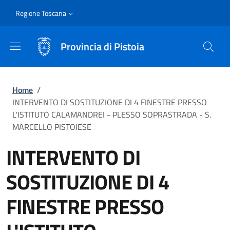
Salta al contenuto principale
Skip to footer content
Slim
Regione Toscana
Provincia di Pistoia
Briciole di pane
Home
/
INTERVENTO DI SOSTITUZIONE DI 4 FINESTRE PRESSO
L'ISTITUTO CALAMANDREI - PLESSO SOPRASTRADA - S.
MARCELLO PISTOIESE
INTERVENTO DI
SOSTITUZIONE DI 4
FINESTRE PRESSO