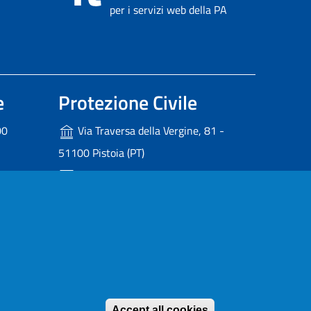
per i servizi web della PA
e
Protezione Civile
00
Via Traversa della Vergine, 81 -
51100 Pistoia (PT)
protezionecivile@provincia.pistoia.it
pistoia.it
Withdraw consen
Redazione
© 2025 Provincia di Pistoia
Accept all cookies