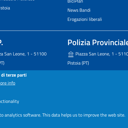
BiciPlan
istoia
News Bandi
Erogazioni liberali
.
Polizia Provincial
za San Leone, 1 - 51100
Piazza San Leone, 1 - 511
PT)
Pistoia (PT)
246 245
+39 0573 374600
 di terze parti
provincia.pistoia.it
ore info
poliziaprovinciale@provincia.
io Relazioni con il Pubblico
nctionality
o analytics software. This data helps us to improve the web site.
Privacy
Contatti