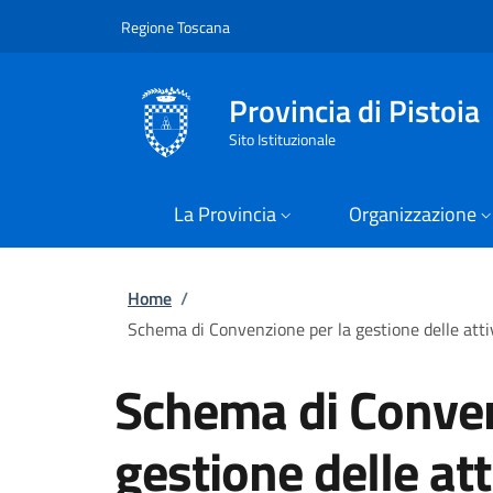
Slim
Salta al contenuto principale
Skip to footer content
Regione Toscana
Provincia di Pistoia
Sito Istituzionale
La Provincia
Organizzazione
Briciole di pane
Home
/
Schema di Convenzione per la gestione delle attiv
Schema di Conven
gestione delle att