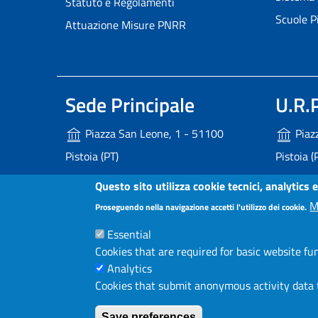
Statuto e Regolamenti
Scuole P
Attuazione Misure PNRR
Sede Principale
U.R.P
Piazza San Leone, 1 - 51100
Piaz
Pistoia (PT)
Pistoia (
+39 0573 3741 - 800 246 245
800 
Questo sito utilizza cookie tecnici, analytics e
P.IVA - C.F. 00236340477
urp@
M
Proseguendo nella navigazione accetti l'utilizzo dei cookie.
Uffic
Essential
provincia.pistoia@postacert.toscana.it
Cookies that are required for basic website fu
Analytics
Cookies that submit anonymous activity data t
Small prints
Useful links section
Dichiarazione di accessibilità
Note Legali
Save preferences